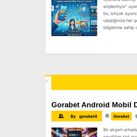
erişilemiyor” uya
bu, birçok oyunc
ulaştığında her 
bilgilerine sahip
Gorabet Android Mobil 
By
gorabet4
Gorabet
Bir akşam arkada
sevdiğim slot oy