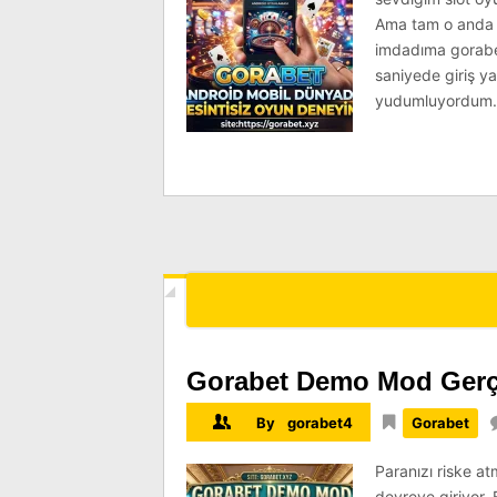
Ama tam o anda b
imdadıma gorabet
saniyede giriş y
yudumluyordum. 2
Gorabet Demo Mod Gerç
By
gorabet4
Gorabet
Paranızı riske a
devreye giriyor.