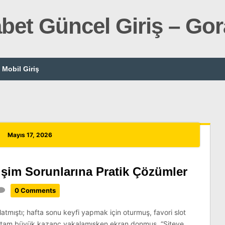
bet Güncel Giriş – Gor
 Mobil Giriş
Mayıs 17, 2026
işim Sorunlarına Pratik Çözümler
0 Comments
atmıştı; hafta sonu keyfi yapmak için oturmuş, favori slot
 tam büyük kazanç yakalamışken ekran donmuş. “Siteye