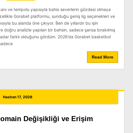
anı ve tempolu yapısıyla bahis severlerin gözdesi olmaya
ellikle Gorabet platformu, sunduğu geniş lig seçenekleri ve
ısıyla bu alanda öne çıkıyor. Ben de yıllardır bu işin
re doğru analizle yapılan bir bahsin, sadece şansa bırakılmış
kadar farklı olduğunu gördüm. 2026’da Gorabet basketbol
sadece
Read More
Haziran 17, 2026
omain Değişikliği ve Erişim