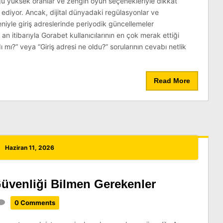
u yüksek oranlar ve zengin oyun seçenekleriyle dikkat
iyor. Ancak, dijital dünyadaki regülasyonlar ve
eniyle giriş adreslerinde periyodik güncellemeler
 an itibarıyla Gorabet kullanıcılarının en çok merak ettiği
mı?” veya “Giriş adresi ne oldu?” sorularının cevabı netlik
Read More
Haziran 11, 2026
üvenliği Bilmen Gerekenler
0 Comments