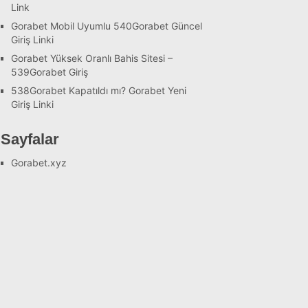
Link
Gorabet Mobil Uyumlu 540Gorabet Güncel
Giriş Linki
Gorabet Yüksek Oranlı Bahis Sitesi –
539Gorabet Giriş
538Gorabet Kapatıldı mı? Gorabet Yeni
Giriş Linki
Sayfalar
Gorabet.xyz