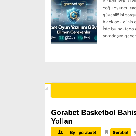
Bir koltukta iki
çoğu oyuncu sad
güvenliğini sorg
blackjack elinin
İşte bu noktada g
arkadaşım geçen
Gorabet Basketbol Bahis
Yolları
By
gorabet4
Gorabet