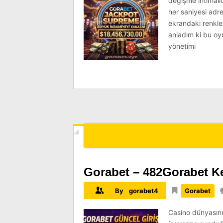
değişme ihtimal
her saniyesi adr
ekrandaki renkle
anladım ki bu oy
yönetimi
Gorabet – 482Gorabet Ke
By
gorabet4
Gorabet
Casino dünyasının