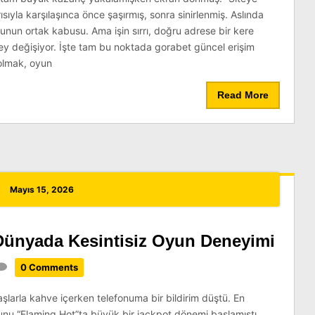
rısıyla karşılaşınca önce şaşırmış, sonra sinirlenmiş. Aslında
unun ortak kabusu. Ama işin sırrı, doğru adrese bir kere
şey değişiyor. İşte tam bu noktada gorabet güncel erişim
 olmak, oyun
Read More
Mayıs 15, 2026
Dünyada Kesintisiz Oyun Deneyimi
0 Comments
şlarla kahve içerken telefonuma bir bildirim düştü. En
unu “Flaming Hot”ta büyük bir jackpot dönemi başlamıştı.