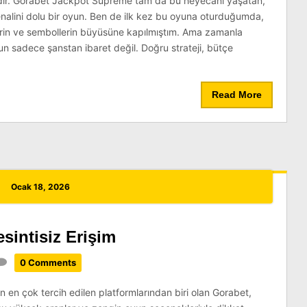
idir. Gorabet Jackpot Supreme tam da bu heyecanı yaşatan,
enalini dolu bir oyun. Ben de ilk kez bu oyuna oturduğumda,
rin ve sembollerin büyüsüne kapılmıştım. Ama zamanla
un sadece şanstan ibaret değil. Doğru strateji, bütçe
Read More
Ocak 18, 2026
sintisiz Erişim
0 Comments
 en çok tercih edilen platformlarından biri olan Gorabet,