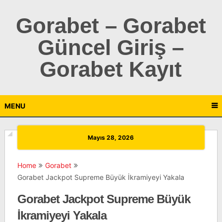
Skip
to
Gorabet – Gorabet
content
Güncel Giriş –
Gorabet Kayıt
MENU
Mayıs 28, 2026
Home
Gorabet
Gorabet Jackpot Supreme Büyük İkramiyeyi Yakala
Gorabet Jackpot Supreme Büyük
İkramiyeyi Yakala