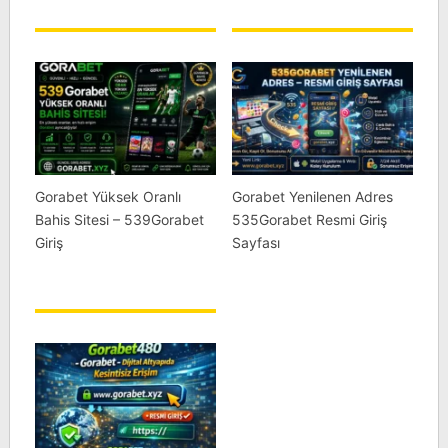
Gorabet Yüksek Oranlı
Gorabet Yenilenen Adres
Bahis Sitesi – 539Gorabet
535Gorabet Resmi Giriş
Giriş
Sayfası