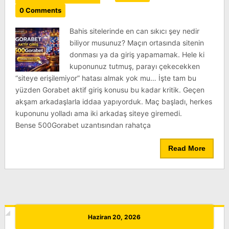
0 Comments
Bahis sitelerinde en can sıkıcı şey nedir
biliyor musunuz? Maçın ortasında sitenin
donması ya da giriş yapamamak. Hele ki
kuponunuz tutmuş, parayı çekecekken
“siteye erişilemiyor” hatası almak yok mu… İşte tam bu
yüzden Gorabet aktif giriş konusu bu kadar kritik. Geçen
akşam arkadaşlarla iddaa yapıyorduk. Maç başladı, herkes
kuponunu yolladı ama iki arkadaş siteye giremedi.
Bense 500Gorabet uzantısından rahatça
Read More
Haziran 20, 2026