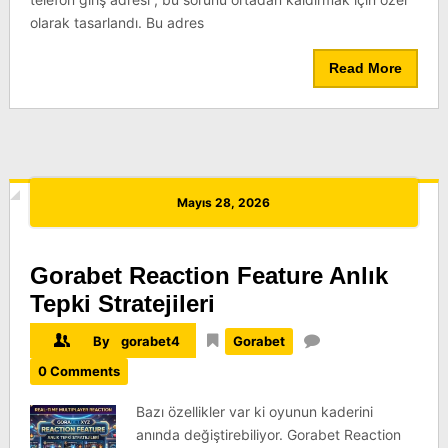
olarak tasarlandı. Bu adres
Read More
Mayıs 28, 2026
Gorabet Reaction Feature Anlık
Tepki Stratejileri
By
gorabet4
Gorabet
0 Comments
Bazı özellikler var ki oyunun kaderini
anında değiştirebiliyor. Gorabet Reaction