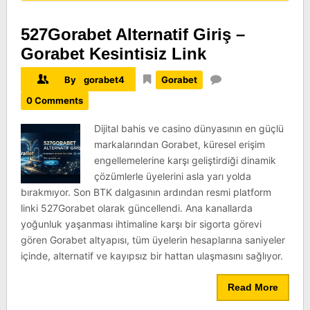
527Gorabet Alternatif Giriş –
Gorabet Kesintisiz Link
By
gorabet4
Gorabet
0 Comments
Dijital bahis ve casino dünyasının en güçlü
markalarından Gorabet, küresel erişim
engellemelerine karşı geliştirdiği dinamik
çözümlerle üyelerini asla yarı yolda
bırakmıyor. Son BTK dalgasının ardından resmi platform
linki 527Gorabet olarak güncellendi. Ana kanallarda
yoğunluk yaşanması ihtimaline karşı bir sigorta görevi
gören Gorabet altyapısı, tüm üyelerin hesaplarına saniyeler
içinde, alternatif ve kayıpsız bir hattan ulaşmasını sağlıyor.
Read More