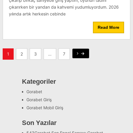
çıkarıp birkaç saniyede giriş yaptım, oyunun tadını
çıkarırken bir yandan da kahvemi yudumluyordum. 2026
yılında artık herkesin cebinde
Read More
Yazı
1
2
3
…
7
sayfalaması
Kategoriler
Gorabet
Gorabet Giriş
Gorabet Mobil Giriş
Son Yazılar
543Gorabet Son Engel Sonrası Gorabet