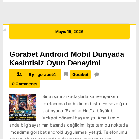
Mayıs 15, 2026
Gorabet Android Mobil Dünyada
Kesintisiz Oyun Deneyimi
By
gorabet4
Gorabet
0 Comments
Bir akşam arkadaşlarla kahve içerken
telefonuma bir bildirim düştü. En sevdiğim
slot oyunu “Flaming Hot”ta büyük bir
jackpot dönemi başlamıştı. Ama tam o
anda bilgisayarımın başında değildim. İşte tam bu noktada
imdadıma gorabet android uygulaması yetişti. Telefonumu