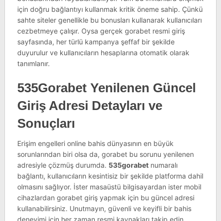
için doğru bağlantıyı kullanmak kritik öneme sahip. Çünkü
sahte siteler genellikle bu bonusları kullanarak kullanıcıları
cezbetmeye çalışır. Oysa gerçek gorabet resmi giriş
sayfasında, her türlü kampanya şeffaf bir şekilde
duyurulur ve kullanıcıların hesaplarına otomatik olarak
tanımlanır.
535Gorabet Yenilenen Güncel
Giriş Adresi Detayları ve
Sonuçları
Erişim engelleri online bahis dünyasının en büyük
sorunlarından biri olsa da, gorabet bu sorunu yenilenen
adresiyle çözmüş durumda.
535gorabet
numaralı
bağlantı, kullanıcıların kesintisiz bir şekilde platforma dahil
olmasını sağlıyor. İster masaüstü bilgisayardan ister mobil
cihazlardan gorabet giriş yapmak için bu güncel adresi
kullanabilirsiniz. Unutmayın, güvenli ve keyifli bir bahis
deneyimi için her zaman resmi kaynakları takip edin.