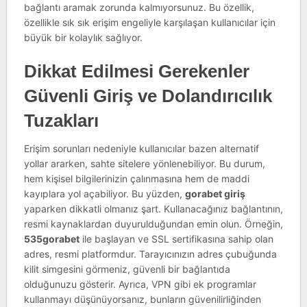
bağlantı aramak zorunda kalmıyorsunuz. Bu özellik,
özellikle sık sık erişim engeliyle karşılaşan kullanıcılar için
büyük bir kolaylık sağlıyor.
Dikkat Edilmesi Gerekenler
Güvenli Giriş ve Dolandırıcılık
Tuzakları
Erişim sorunları nedeniyle kullanıcılar bazen alternatif
yollar ararken, sahte sitelere yönlenebiliyor. Bu durum,
hem kişisel bilgilerinizin çalınmasına hem de maddi
kayıplara yol açabiliyor. Bu yüzden,
gorabet giriş
yaparken dikkatli olmanız şart. Kullanacağınız bağlantının,
resmi kaynaklardan duyurulduğundan emin olun. Örneğin,
535gorabet
ile başlayan ve SSL sertifikasına sahip olan
adres, resmi platformdur. Tarayıcınızın adres çubuğunda
kilit simgesini görmeniz, güvenli bir bağlantıda
olduğunuzu gösterir. Ayrıca, VPN gibi ek programlar
kullanmayı düşünüyorsanız, bunların güvenilirliğinden