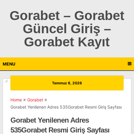
Skip
to
Gorabet – Gorabet
content
Güncel Giriş –
Gorabet Kayıt
MENU
Temmuz 6, 2026
Home
Gorabet
Gorabet Yenilenen Adres 535Gorabet Resmi Giriş Sayfası
Gorabet Yenilenen Adres
535Gorabet Resmi Giriş Sayfası