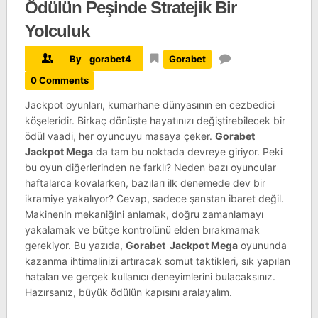
Ödülün Peşinde Stratejik Bir
Yolculuk
By
gorabet4
Gorabet
0 Comments
Jackpot oyunları, kumarhane dünyasının en cezbedici
köşeleridir. Birkaç dönüşte hayatınızı değiştirebilecek bir
ödül vaadi, her oyuncuyu masaya çeker.
Gorabet
Jackpot Mega
da tam bu noktada devreye giriyor. Peki
bu oyun diğerlerinden ne farklı? Neden bazı oyuncular
haftalarca kovalarken, bazıları ilk denemede dev bir
ikramiye yakalıyor? Cevap, sadece şanstan ibaret değil.
Makinenin mekaniğini anlamak, doğru zamanlamayı
yakalamak ve bütçe kontrolünü elden bırakmamak
gerekiyor. Bu yazıda,
Gorabet Jackpot Mega
oyununda
kazanma ihtimalinizi artıracak somut taktikleri, sık yapılan
hataları ve gerçek kullanıcı deneyimlerini bulacaksınız.
Hazırsanız, büyük ödülün kapısını aralayalım.