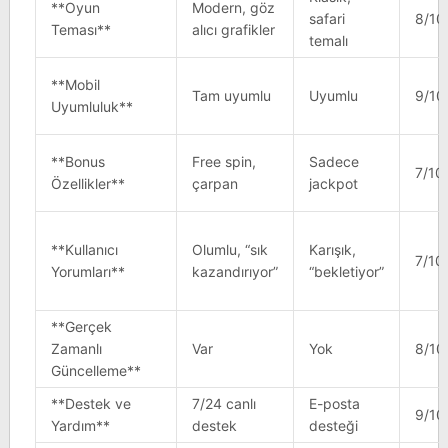
**Oyun
Modern, göz
safari
8/10
Teması**
alıcı grafikler
temalı
**Mobil
Tam uyumlu
Uyumlu
9/10
Uyumluluk**
**Bonus
Free spin,
Sadece
7/10
Özellikler**
çarpan
jackpot
**Kullanıcı
Olumlu, “sık
Karışık,
7/10
Yorumları**
kazandırıyor”
“bekletiyor”
**Gerçek
Zamanlı
Var
Yok
8/10
Güncelleme**
**Destek ve
7/24 canlı
E-posta
9/10
Yardım**
destek
desteği