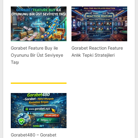
Gorabet Feature Buy ile
Gorabet Reaction Feature
Oyununu Bir Üst Seviyeye
Anlık Tepki Stratejileri
Taşı
Gorabet480 – Gorabet