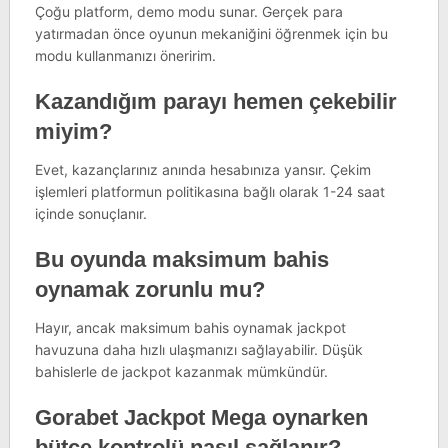
Çoğu platform, demo modu sunar. Gerçek para
yatırmadan önce oyunun mekaniğini öğrenmek için bu
modu kullanmanızı öneririm.
Kazandığım parayı hemen çekebilir
miyim?
Evet, kazançlarınız anında hesabınıza yansır. Çekim
işlemleri platformun politikasına bağlı olarak 1-24 saat
içinde sonuçlanır.
Bu oyunda maksimum bahis
oynamak zorunlu mu?
Hayır, ancak maksimum bahis oynamak jackpot
havuzuna daha hızlı ulaşmanızı sağlayabilir. Düşük
bahislerle de jackpot kazanmak mümkündür.
Gorabet Jackpot Mega oynarken
bütçe kontrolü nasıl sağlanır?