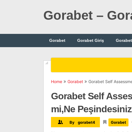
Skip
to
Gorabet – Gor
content
Gorabet
Gorabet Giriş
Gorabet
Home
Gorabet
Gorabet Self Assessme
Gorabet Self Asse
mi,Ne Peşindesini
By
gorabet4
Gorabet