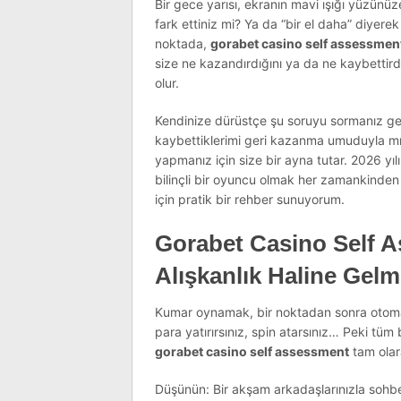
Bir gece yarısı, ekranın mavi ışığı yüzünüz
fark ettiniz mi? Ya da “bir el daha” diyerek
noktada,
gorabet casino self assessmen
size ne kazandırdığını ya da ne kaybetti
olur.
Kendinize dürüstçe şu soruyu sormanız ge
kaybettiklerimi geri kazanma umuduyla m
yapmanız için size bir ayna tutar. 2026 yıl
bilinçli bir oyuncu olmak her zamankinden 
için pratik bir rehber sunuyorum.
Gorabet Casino Self 
Alışkanlık Haline Gelm
Kumar oynamak, bir noktadan sonra otomat
para yatırırsınız, spin atarsınız… Peki tüm
gorabet casino self assessment
tam olar
Düşünün: Bir akşam arkadaşlarınızla sohb