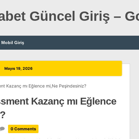
abet Güncel Giriş – G
 Mobil Giriş
Mayıs 19, 2026
nt Kazanç mı Eğlence mi,Ne Peşindesiniz?
ssment Kazanç mı Eğlence
z?
0 Comments