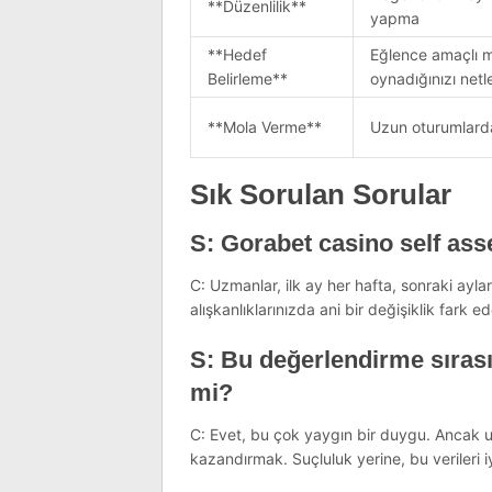
**Düzenlilik**
yapma
**Hedef
Eğlence amaçlı m
Belirleme**
oynadığınızı netl
**Mola Verme**
Uzun oturumlarda
Sık Sorulan Sorular
S: Gorabet casino self ass
C: Uzmanlar, ilk ay her hafta, sonraki ayl
alışkanlıklarınızda ani bir değişiklik fark 
S: Bu değerlendirme sıras
mi?
C: Evet, bu çok yaygın bir duygu. Ancak u
kazandırmak. Suçluluk yerine, bu verileri iy