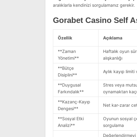
aralıklarla kendinizi sorgulamanız gerekir.
Gorabet Casino Self 
Özellik
Açıklama
**Zaman
Haftalık oyun sür
Yönetimi**
alışkanlığı
**Bütçe
Aylık kayıp limiti 
Disiplini**
**Duygusal
Stres veya muts
Farkındalık**
oynamaktan kaç
**Kazanç-Kayıp
Net kar-zarar cet
Dengesi**
**Sosyal Etki
Oyunun sosyal çe
Analizi**
sorgulama
Değerlendirmeyi 