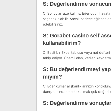
S: Değerlendirme sonucu
C: Sonuçlar size kalmış. Eğer oyun hayatını
seçenek olabilir. Ancak sadece eğlence ama
edebilirsiniz.
S: Gorabet casino self ass
kullanabilirim?
C: Basit bir Excel tablosu veya not defteri
takip ediyor. Önemli olan, verileri kayde
S: Bu değerlendirmeyi yap
mıyım?
C: Eğer kumar alışkanlıklarınızın kontrolün
danışmanından destek almak çok değerli ol
S: Değerlendirme sonuçlar