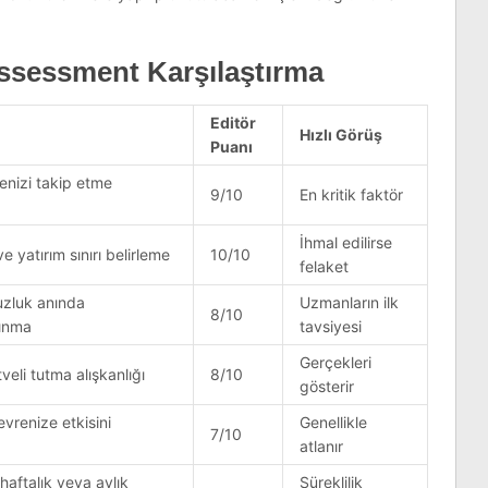
Assessment
Karşılaştırma
Editör
Hızlı Görüş
Puanı
enizi takip etme
9/10
En kritik faktör
İhmal edilirse
ve yatırım sınırı belirleme
10/10
felaket
uzluk anında
Uzmanların ilk
8/10
ınma
tavsiyesi
Gerçekleri
veli tutma alışkanlığı
8/10
gösterir
vrenize etkisini
Genellikle
7/10
atlanır
haftalık veya aylık
Süreklilik