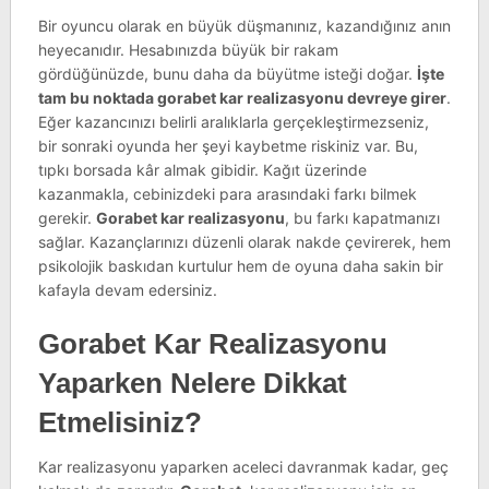
Bir oyuncu olarak en büyük düşmanınız, kazandığınız anın
heyecanıdır. Hesabınızda büyük bir rakam
gördüğünüzde, bunu daha da büyütme isteği doğar.
İşte
tam bu noktada gorabet kar realizasyonu devreye girer
.
Eğer kazancınızı belirli aralıklarla gerçekleştirmezseniz,
bir sonraki oyunda her şeyi kaybetme riskiniz var. Bu,
tıpkı borsada kâr almak gibidir. Kağıt üzerinde
kazanmakla, cebinizdeki para arasındaki farkı bilmek
gerekir.
Gorabet kar realizasyonu
, bu farkı kapatmanızı
sağlar. Kazançlarınızı düzenli olarak nakde çevirerek, hem
psikolojik baskıdan kurtulur hem de oyuna daha sakin bir
kafayla devam edersiniz.
Gorabet Kar Realizasyonu
Yaparken Nelere Dikkat
Etmelisiniz?
Kar realizasyonu yaparken aceleci davranmak kadar, geç