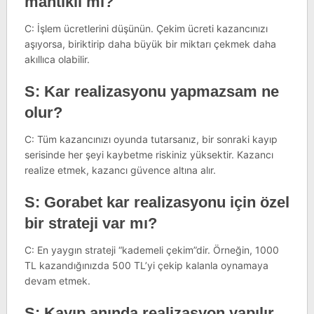
mantıklı mı?
C: İşlem ücretlerini düşünün. Çekim ücreti kazancınızı
aşıyorsa, biriktirip daha büyük bir miktarı çekmek daha
akıllıca olabilir.
S: Kar realizasyonu yapmazsam ne
olur?
C: Tüm kazancınızı oyunda tutarsanız, bir sonraki kayıp
serisinde her şeyi kaybetme riskiniz yüksektir. Kazancı
realize etmek, kazancı güvence altına alır.
S: Gorabet kar realizasyonu için özel
bir strateji var mı?
C: En yaygın strateji “kademeli çekim”dir. Örneğin, 1000
TL kazandığınızda 500 TL’yi çekip kalanla oynamaya
devam etmek.
S: Kayıp anında realizasyon yapılır