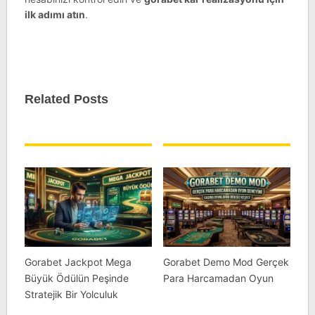
ilk adımı atın
.
Related Posts
Gorabet Jackpot Mega
Gorabet Demo Mod Gerçek
Büyük Ödülün Peşinde
Para Harcamadan Oyun
Stratejik Bir Yolculuk