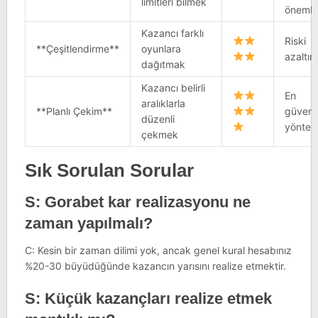
limitleri bilmek
önemli
Kazancı farklı
Riski
**Çeşitlendirme**
oyunlara
azaltır
dağıtmak
Kazancı belirli
En
aralıklarla
**Planlı Çekim**
güvenli
düzenli
yönte
çekmek
Sık Sorulan Sorular
S: Gorabet kar realizasyonu ne
zaman yapılmalı?
C: Kesin bir zaman dilimi yok, ancak genel kural hesabınız
%20-30 büyüdüğünde kazancın yarısını realize etmektir.
S: Küçük kazançları realize etmek