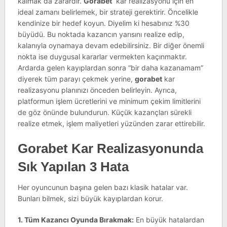
kalmak da zarardır.
Gorabet
kar realizasyonu için en
ideal zamanı belirlemek, bir strateji gerektirir. Öncelikle
kendinize bir hedef koyun. Diyelim ki hesabınız %30
büyüdü. Bu noktada kazancın yarısını realize edip,
kalanıyla oynamaya devam edebilirsiniz. Bir diğer önemli
nokta ise duygusal kararlar vermekten kaçınmaktır.
Ardarda gelen kayıplardan sonra “bir daha kazanamam”
diyerek tüm parayı çekmek yerine,
gorabet
kar
realizasyonu planınızı önceden belirleyin. Ayrıca,
platformun işlem ücretlerini ve minimum çekim limitlerini
de göz önünde bulundurun. Küçük kazançları sürekli
realize etmek, işlem maliyetleri yüzünden zarar ettirebilir.
Gorabet Kar Realizasyonunda
Sık Yapılan 3 Hata
Her oyuncunun başına gelen bazı klasik hatalar var.
Bunları bilmek, sizi büyük kayıplardan korur.
1. Tüm Kazancı Oyunda Bırakmak:
En büyük hatalardan