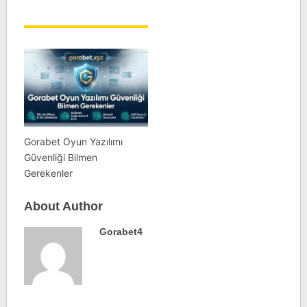
Gorabet Oyun Yazılımı
Güvenliği Bilmen
Gerekenler
About Author
Gorabet4