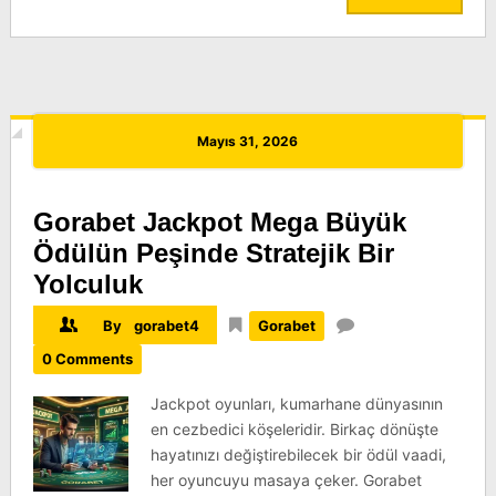
Mayıs 31, 2026
Gorabet Jackpot Mega Büyük
Ödülün Peşinde Stratejik Bir
Yolculuk
By
gorabet4
Gorabet
0 Comments
Jackpot oyunları, kumarhane dünyasının
en cezbedici köşeleridir. Birkaç dönüşte
hayatınızı değiştirebilecek bir ödül vaadi,
her oyuncuyu masaya çeker. Gorabet