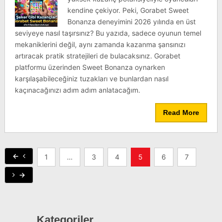
kendine çekiyor. Peki, Gorabet Sweet
Bonanza deneyimini 2026 yılında en üst
seviyeye nasıl taşırsınız? Bu yazıda, sadece oyunun temel
mekaniklerini değil, aynı zamanda kazanma şansınızı
artıracak pratik stratejileri de bulacaksınız. Gorabet
platformu üzerinden Sweet Bonanza oynarken
karşılaşabileceğiniz tuzakları ve bunlardan nasıl
kaçınacağınızı adım adım anlatacağım.
Read More
Yazı
1
…
3
4
5
6
7
sayfalaması
Kategoriler