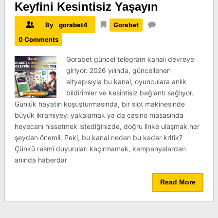
Keyfini Kesintisiz Yaşayın
By
gorabet4
Gorabet
0 Comments
Gorabet güncel telegram kanalı devreye
giriyor. 2026 yılında, güncellenen
altyapısıyla bu kanal, oyunculara anlık
bildirimler ve kesintisiz bağlantı sağlıyor.
Günlük hayatın koşuşturmasında, bir slot makinesinde
büyük ikramiyeyi yakalamak ya da casino masasında
heyecanı hissetmek istediğinizde, doğru linke ulaşmak her
şeyden önemli. Peki, bu kanal neden bu kadar kritik?
Çünkü resmi duyuruları kaçırmamak, kampanyalardan
anında haberdar
Read More