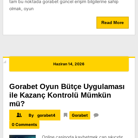
tam bu noktada gorabet güncel erişim bilgilerine sahip
olmak, oyun
Read More
Haziran 14, 2026
Gorabet Oyun Bütçe Uygulaması
ile Kazanç Kontrolü Mümkün
mü?
By
gorabet4
Gorabet
0 Comments
Online casinoda kaybetmek can sıkıcıdır.