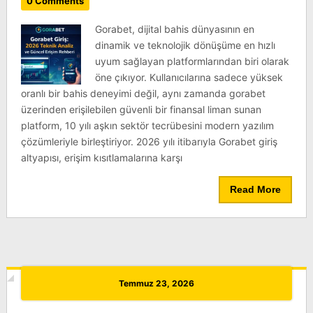
0 Comments
Gorabet, dijital bahis dünyasının en
dinamik ve teknolojik dönüşüme en hızlı
uyum sağlayan platformlarından biri olarak
öne çıkıyor. Kullanıcılarına sadece yüksek
oranlı bir bahis deneyimi değil, aynı zamanda gorabet
üzerinden erişilebilen güvenli bir finansal liman sunan
platform, 10 yılı aşkın sektör tecrübesini modern yazılım
çözümleriyle birleştiriyor. 2026 yılı itibarıyla Gorabet giriş
altyapısı, erişim kısıtlamalarına karşı
Read More
Temmuz 23, 2026