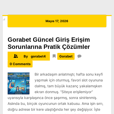
Mayıs 17, 2026
Gorabet Güncel Giriş Erişim
Sorunlarına Pratik Çözümler
By
gorabet4
Gorabet
0 Comments
Bir arkadaşım anlatmıştı; hafta sonu keyfi
yapmak için oturmuş, favori slot oyununa
dalmış, tam büyük kazanç yakalamışken
ekran donmuş. “Siteye erişilemiyor”
uyarısıyla karşılaşınca önce şaşırmış, sonra sinirlenmiş.
Aslında bu, birçok oyuncunun ortak kabusu. Ama işin sırrı,
doğru adrese bir kere ulaştığında her şey değişiyor. İşte