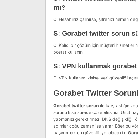
mı?
C: Hesabınız çalınırsa, şifrenizi hemen değ
S: Gorabet twitter sorun sü
C: Kalıcı bir çözüm için müşteri hizmetlerin
posta) kullanın.
S: VPN kullanmak gorabet t
C: VPN kullanımı kişisel veri güvenliği açı
Gorabet Twitter Sorunl
Gorabet twitter sorun
ile karşılaştığınız
sorunu kısa sürede çözebilirsiniz. Unutmayı
yapmanızı gerektirmez. DNS değişikliği, ön
adımlar çoğu zaman işe yarar. Eğer bu yö
başvurmak en güvenilir yol olacaktır.
Gora