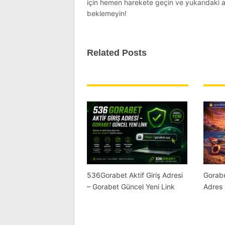
için hemen harekete geçin ve yukarıdaki a
beklemeyin!
Related Posts
536Gorabet Aktif Giriş Adresi
Gorabe
– Gorabet Güncel Yeni Link
Adres