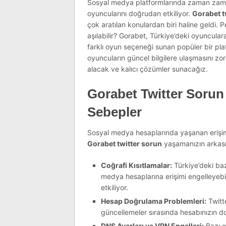
Sosyal medya platformlarında zaman zaman 
oyuncularını doğrudan etkiliyor.
Gorabet t
çok aratılan konulardan biri haline geldi. 
aşılabilir? Gorabet, Türkiye’deki oyuncula
farklı oyun seçeneği sunan popüler bir pl
oyuncuların güncel bilgilere ulaşmasını zorl
alacak ve kalıcı çözümler sunacağız.
Gorabet Twitter Sorun
Sebepler
Sosyal medya hesaplarında yaşanan erişim 
Gorabet twitter sorun
yaşamanızın arkası
Coğrafi Kısıtlamalar:
Türkiye’deki bazı 
medya hesaplarına erişimi engelleyebi
etkiliyor.
Hesap Doğrulama Problemleri:
Twitt
güncellemeler sırasında hesabınızın doğ
DNS Ayarları ve VPN Engelleri:
Bazı o