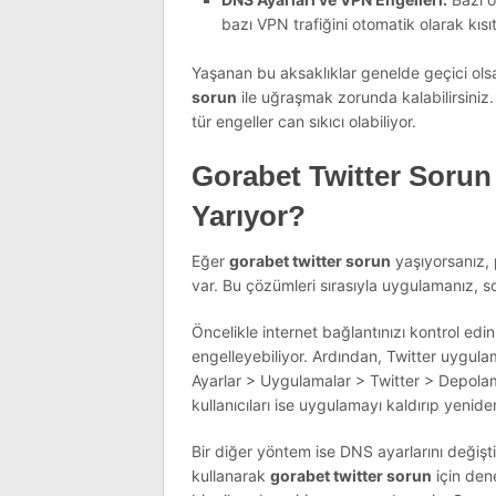
bazı VPN trafiğini otomatik olarak kısı
Yaşanan bu aksaklıklar genelde geçici ols
sorun
ile uğraşmak zorunda kalabilirsini
tür engeller can sıkıcı olabiliyor.
Gorabet Twitter Sorun 
Yarıyor?
Eğer
gorabet twitter sorun
yaşıyorsanız, 
var. Bu çözümleri sırasıyla uygulamanız, s
Öncelikle internet bağlantınızı kontrol edi
engelleyebiliyor. Ardından, Twitter uygula
Ayarlar > Uygulamalar > Twitter > Depolama 
kullanıcıları ise uygulamayı kaldırıp yenide
Bir diğer yöntem ise DNS ayarlarını değişt
kullanarak
gorabet twitter sorun
için dene