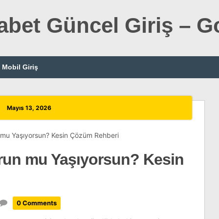
abet Güncel Giriş – G
 Mobil Giriş
Mayıs 13, 2026
 mu Yaşıyorsun? Kesin Çözüm Rehberi
orun mu Yaşıyorsun? Kesin
0 Comments