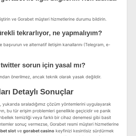
iştirin ve Gorabet müşteri hizmetlerine durumu bildirin.
rekli tekrarlıyor, ne yapmalıyım?
e başvurun ve alternatif iletişim kanallarını (Telegram, e-
witter sorun için yasal mı?
sından önerilmez, ancak teknik olarak yasak değildir.
arı Detaylı Sonuçlar
da, yukarıda sıraladığımız çözüm yöntemlerini uygulayarak
n, bu tür erişim problemleri genellikle geçicidir ve panik
bellek temizliği veya farklı bir cihaz denemesi gibi basit
ntemler sonuç vermezse, Gorabet resmi müşteri hizmetlerine
bet slot
ve
gorabet casino
keyfinizi kesintisiz sürdürmek