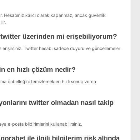
ıdır. Hesabınız kalıcı olarak kapanmaz, ancak güvenlik
lir.
 twitter üzerinden mi erişebiliyorum?
 erişirsiniz. Twitter hesabı sadece duyuru ve güncellemeler
in en hızlı çözüm nedir?
ma önbelleğini temizlemek en hızlı sonuç veren
nlarını twitter olmadan nasıl takip
 e-posta bildirimlerini kullanabilirsiniz.
orabet ile ilgili bilgilerim risk altında