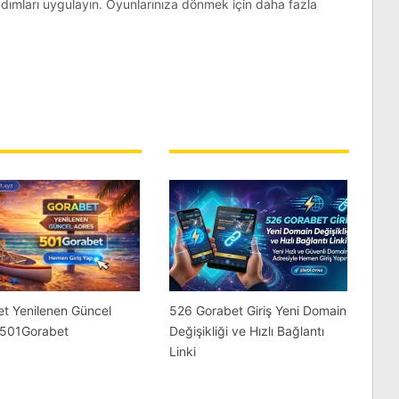
dımları uygulayın. Oyunlarınıza dönmek için daha fazla
t Yenilenen Güncel
526 Gorabet Giriş Yeni Domain
 501Gorabet
Değişikliği ve Hızlı Bağlantı
Linki