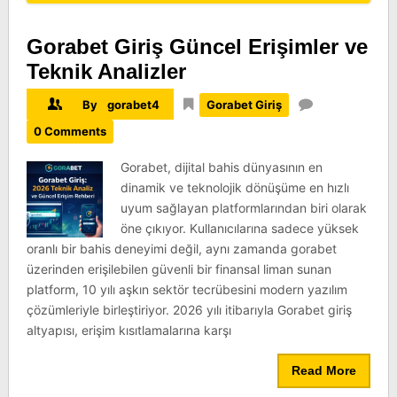
Gorabet Giriş Güncel Erişimler ve
Teknik Analizler
By
gorabet4
Gorabet Giriş
0 Comments
Gorabet, dijital bahis dünyasının en
dinamik ve teknolojik dönüşüme en hızlı
uyum sağlayan platformlarından biri olarak
öne çıkıyor. Kullanıcılarına sadece yüksek
oranlı bir bahis deneyimi değil, aynı zamanda gorabet
üzerinden erişilebilen güvenli bir finansal liman sunan
platform, 10 yılı aşkın sektör tecrübesini modern yazılım
çözümleriyle birleştiriyor. 2026 yılı itibarıyla Gorabet giriş
altyapısı, erişim kısıtlamalarına karşı
Read More