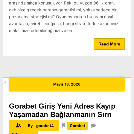
arasında sıkça konuşuluyor. Peki bu yüzde 96’lık oran,
cebinize girecek paranın garantisi mi, yoksa sadece bir
pazarlama stratejisi mi? Oyun oynarken bu oranı nasıl
avantaja çevirebileceğinizi, hangi stratejilerle kazancınızı
maksimize edebileceğinizi ve en
Read More
Mayıs 13, 2026
Gorabet Giriş Yeni Adres Kayıp
Yaşamadan Bağlanmanın Sırrı
By
gorabet4
Gorabet