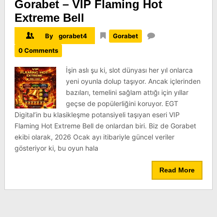
Gorabet – VIP Flaming Hot
Extreme Bell
By
gorabet4
Gorabet
0 Comments
İşin aslı şu ki, slot dünyası her yıl onlarca
yeni oyunla dolup taşıyor. Ancak içlerinden
bazıları, temelini sağlam attığı için yıllar
geçse de popülerliğini koruyor. EGT
Digital’in bu klasikleşme potansiyeli taşıyan eseri VIP
Flaming Hot Extreme Bell de onlardan biri. Biz de Gorabet
ekibi olarak, 2026 Ocak ayı itibariyle güncel veriler
gösteriyor ki, bu oyun hala
Read More