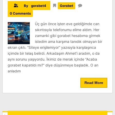
By
gorabet4
Gorabet
0 Comments
Üç gün önce işten eve geldiğimde can
sıkıntısıyla telefonumu elime aldım. Her
zamanki gibi gorabet hesabıma girmek
istedim ama karşıma tanıdık olmayan bir
ekran çıktı. “Siteye erişilemiyor” yazısıyla karşılaşınca
içimde bir telaş belirdi. Arkadaşım Ahmet’i aradım, o da
aynı sorunu yaşıyordu. İkimiz de merak içinde “Acaba
gorabet kapatıldı mı?” diye düşünmeye başladık. O an
anladım
Read More