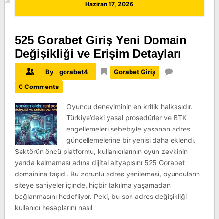
Haziran 17, 2026
525 Gorabet Giriş Yeni Domain
Değişikliği ve Erişim Detayları
By
gorabet4
Gorabet Giriş
0 Comments
Oyuncu deneyiminin en kritik halkasıdır.
Türkiye’deki yasal prosedürler ve BTK
engellemeleri sebebiyle yaşanan adres
güncellemelerine bir yenisi daha eklendi.
Sektörün öncü platformu, kullanıcılarının oyun zevkinin
yarıda kalmaması adına dijital altyapısını 525 Gorabet
domainine taşıdı. Bu zorunlu adres yenilemesi, oyuncuların
siteye saniyeler içinde, hiçbir takılma yaşamadan
bağlanmasını hedefliyor. Peki, bu son adres değişikliği
kullanıcı hesaplarını nasıl