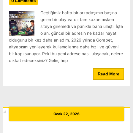
0 Comments
Geçtiğimiz hafta bir arkadaşımın başına
gelen bir olay vardı; tam kazanmışken
siteye giremedi ve panikle bana ulaştı. İşte
o an, güncel bir adresin ne kadar hayati
olduğunu bir kez daha anladım. 2026 yılında Gorabet,
altyapısını yenileyerek kullanıcılarına daha hızlı ve güvenli
bir kapı sunuyor. Peki bu yeni adrese nasıl ulaşacak, nelere
dikkat edeceksiniz? Gelin, hep
Read More
Ocak 22, 2026