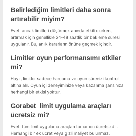
Belirlediğim limitleri daha sonra
artırabilir miyim?
Evet, ancak limitleri düşürmek anında etkili olurken,
artırmak için genellikle 24-48 saatlik bir bekleme süresi
uygulanır. Bu, anlık kararların önüne geçmek içindir.
Limitler oyun performansımı etkiler
mi?
Hayır, limitler sadece harcama ve oyun sürenizi kontrol
altına alır. Oyun içi deneyiminize veya kazanma şansınıza
herhangi bir etkisi yoktur.
Gorabet limit uygulama araçları
ücretsiz mi?
Evet, tüm limit uygulama araçları tamamen ücretsizdir.
Herhangi bir ek ücret veya gizli maliyet bulunmaz.