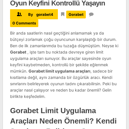
Oyun Keyfini Kontrollü Yaşayın
By
gorabet4
Gorabet
0 Comments
Bir anda saatlerin nasıl geçtiğini anlamamak ya da
bütçeyi zorlamak çoğu oyuncunun karşılaştığı bir durum.
Ben de ilk zamanlarımda bu tuzağa düşmüştüm. Neyse ki
Gorabet
, işte tam bu noktada devreye giren limit
uygulama araçları sunuyor. Bu araçlar sayesinde oyun
keyfini kaybetmeden, kontrollü bir şekilde eğlenmek
mümkün.
Gorabet limit uygulama araçları
, sadece bir
kısıtlama değil, aynı zamanda bir özgürlük aracı. Kendi
sınırlarını belirleyerek oyunun tadını çıkarabilirsin. Peki bu
araçlar nasıl çalışıyor ve neden bu kadar önemli? Gelin
birlikte keşfedelim.
Gorabet Limit Uygulama
Araçları Neden Önemli? Kendi