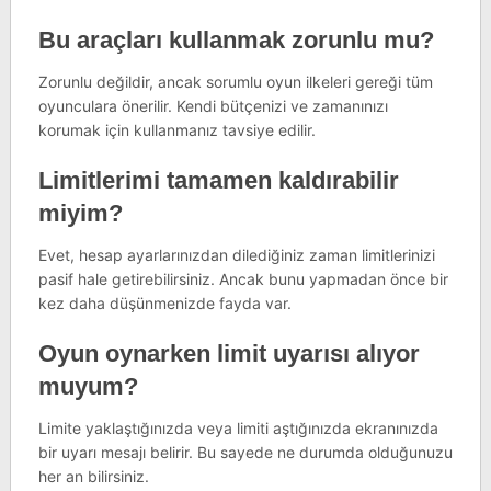
Bu araçları kullanmak zorunlu mu?
Zorunlu değildir, ancak sorumlu oyun ilkeleri gereği tüm
oyunculara önerilir. Kendi bütçenizi ve zamanınızı
korumak için kullanmanız tavsiye edilir.
Limitlerimi tamamen kaldırabilir
miyim?
Evet, hesap ayarlarınızdan dilediğiniz zaman limitlerinizi
pasif hale getirebilirsiniz. Ancak bunu yapmadan önce bir
kez daha düşünmenizde fayda var.
Oyun oynarken limit uyarısı alıyor
muyum?
Limite yaklaştığınızda veya limiti aştığınızda ekranınızda
bir uyarı mesajı belirir. Bu sayede ne durumda olduğunuzu
her an bilirsiniz.