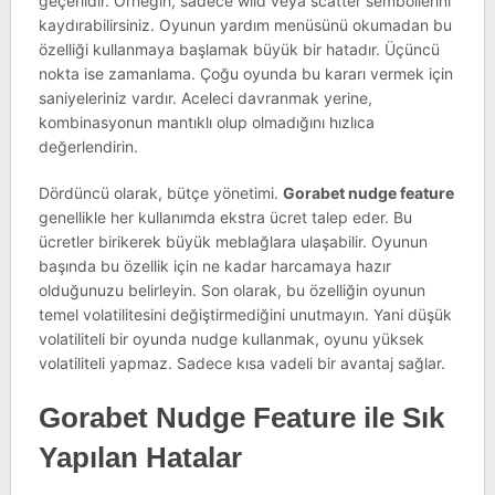
geçerlidir. Örneğin, sadece wild veya scatter sembollerini
kaydırabilirsiniz. Oyunun yardım menüsünü okumadan bu
özelliği kullanmaya başlamak büyük bir hatadır. Üçüncü
nokta ise zamanlama. Çoğu oyunda bu kararı vermek için
saniyeleriniz vardır. Aceleci davranmak yerine,
kombinasyonun mantıklı olup olmadığını hızlıca
değerlendirin.
Dördüncü olarak, bütçe yönetimi.
Gorabet nudge feature
genellikle her kullanımda ekstra ücret talep eder. Bu
ücretler birikerek büyük meblağlara ulaşabilir. Oyunun
başında bu özellik için ne kadar harcamaya hazır
olduğunuzu belirleyin. Son olarak, bu özelliğin oyunun
temel volatilitesini değiştirmediğini unutmayın. Yani düşük
volatiliteli bir oyunda nudge kullanmak, oyunu yüksek
volatiliteli yapmaz. Sadece kısa vadeli bir avantaj sağlar.
Gorabet Nudge Feature ile Sık
Yapılan Hatalar