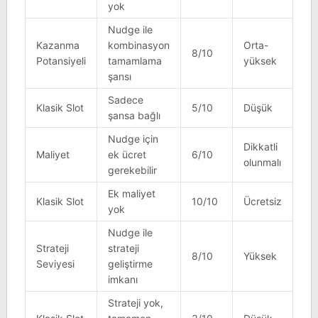
yok
Nudge ile
Kazanma
kombinasyon
Orta-
8/10
Potansiyeli
tamamlama
yüksek
şansı
Sadece
Klasik Slot
5/10
Düşük
şansa bağlı
Nudge için
Dikkatli
Maliyet
ek ücret
6/10
olunmalı
gerekebilir
Ek maliyet
Klasik Slot
10/10
Ücretsiz
yok
Nudge ile
Strateji
strateji
8/10
Yüksek
Seviyesi
geliştirme
imkanı
Strateji yok,