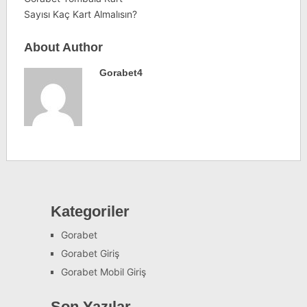
Sayısı Kaç Kart Almalısın?
About Author
Gorabet4
Kategoriler
Gorabet
Gorabet Giriş
Gorabet Mobil Giriş
Son Yazılar