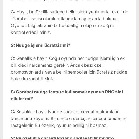
C: Hayır, bu özellik sadece belirli slot oyunlarında, özellikle
“Gorabet” serisi olarak adlandırılan oyunlarda bulunur.
Oyunun bilgi ekranında bu özelliğin olup olmadığını
kontrol edebilirsiniz.
S: Nudge işlemi ücretsiz mi?
C: Genellikle hayır. Çoğu oyunda her nudge işlemi için ek
bir kredi harcamanız gerekir. Ancak bazı özel
promosyonlarda veya belirli semboller için ücretsiz nudge
hakkı kazanabilirsiniz.
S: Gorabet nudge feature kullanmak oyunun RNG’sini
etkiler mi?
C: Kesinlikle hayır. Nudge sadece mevcut makaraların
konumunu kaydırır. Bir sonraki dönüşün sonucu tamamen
rastgeledir. Bu özellik, oyunun adilliğini bozmaz.
S: Bu özellikle garanti kazanç sağlayabilir miyim?