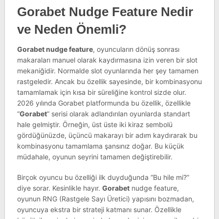
Gorabet Nudge Feature Nedir
ve Neden Önemli?
Gorabet nudge feature
, oyuncuların dönüş sonrası
makaraları manuel olarak kaydırmasına izin veren bir slot
mekaniğidir. Normalde slot oyunlarında her şey tamamen
rastgeledir. Ancak bu özellik sayesinde, bir kombinasyonu
tamamlamak için kısa bir süreliğine kontrol sizde olur.
2026 yılında Gorabet platformunda bu özellik, özellikle
“
Gorabet
” serisi olarak adlandırılan oyunlarda standart
hale gelmiştir. Örneğin, üst üste iki kiraz sembolü
gördüğünüzde, üçüncü makarayı bir adım kaydırarak bu
kombinasyonu tamamlama şansınız doğar. Bu küçük
müdahale, oyunun seyrini tamamen değiştirebilir.
Birçok oyuncu bu özelliği ilk duyduğunda “Bu hile mi?”
diye sorar. Kesinlikle hayır.
Gorabet
nudge feature,
oyunun RNG (Rastgele Sayı Üretici) yapısını bozmadan,
oyuncuya ekstra bir strateji katmanı sunar. Özellikle