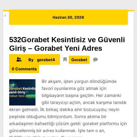
Haziran 30, 2026
532Gorabet Kesintisiz ve Güvenli
Giriş – Gorabet Yeni Adres
By
gorabet4
Gorabet
0 Comments
Bir akşam, işten yorgun döndüğümde
favori oyunlarıma göz atmak için
bilgisayarın başına geçtim. Her zamanki
gibi tarayıcıyı açtım, ancak karşıma tanıdık
ekran gelmedi. İlk birkaç dakika sinir bozucuydu; neyin
peşinde olduğumu bilmiyordum. Sonra aklıma bir
arkadaşımın bahsettiği çözüm geldi: gorabet platformu için
güncellenmiş bir adres kullanmak. İşte tam o an,