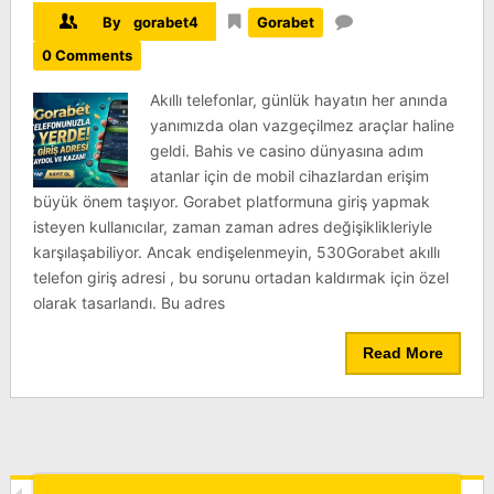
By
gorabet4
Gorabet
0 Comments
Akıllı telefonlar, günlük hayatın her anında
yanımızda olan vazgeçilmez araçlar haline
geldi. Bahis ve casino dünyasına adım
atanlar için de mobil cihazlardan erişim
büyük önem taşıyor. Gorabet platformuna giriş yapmak
isteyen kullanıcılar, zaman zaman adres değişiklikleriyle
karşılaşabiliyor. Ancak endişelenmeyin, 530Gorabet akıllı
telefon giriş adresi , bu sorunu ortadan kaldırmak için özel
olarak tasarlandı. Bu adres
Read More