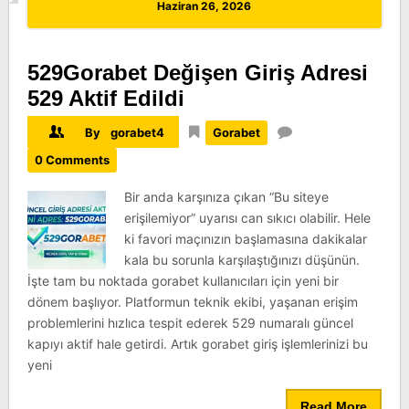
Haziran 26, 2026
529Gorabet Değişen Giriş Adresi
529 Aktif Edildi
By
gorabet4
Gorabet
0 Comments
Bir anda karşınıza çıkan “Bu siteye
erişilemiyor” uyarısı can sıkıcı olabilir. Hele
ki favori maçınızın başlamasına dakikalar
kala bu sorunla karşılaştığınızı düşünün.
İşte tam bu noktada gorabet kullanıcıları için yeni bir
dönem başlıyor. Platformun teknik ekibi, yaşanan erişim
problemlerini hızlıca tespit ederek 529 numaralı güncel
kapıyı aktif hale getirdi. Artık gorabet giriş işlemlerinizi bu
yeni
Read More