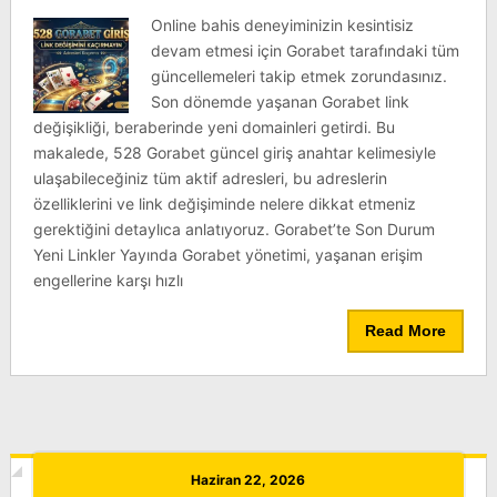
Online bahis deneyiminizin kesintisiz
devam etmesi için Gorabet tarafındaki tüm
güncellemeleri takip etmek zorundasınız.
Son dönemde yaşanan Gorabet link
değişikliği, beraberinde yeni domainleri getirdi. Bu
makalede, 528 Gorabet güncel giriş anahtar kelimesiyle
ulaşabileceğiniz tüm aktif adresleri, bu adreslerin
özelliklerini ve link değişiminde nelere dikkat etmeniz
gerektiğini detaylıca anlatıyoruz. Gorabet’te Son Durum
Yeni Linkler Yayında Gorabet yönetimi, yaşanan erişim
engellerine karşı hızlı
Read More
Haziran 22, 2026