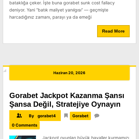
bataklığa çeker. İşte buna gorabet sunk cost fallacy
deniyor. Yani “batık maliyet yanılgısı” — geçmişte
harcadığınız zamanı, parayı ya da emeği
Read More
Haziran 20, 2026
Gorabet Jackpot Kazanma Şansı
Şansa Değil, Stratejiye Oynayın
By
gorabet4
Gorabet
0 Comments
Jackpot oyunları büyük hayaller kurmamızı