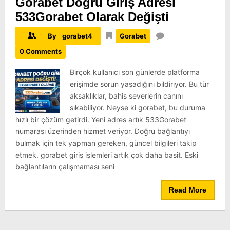
Gorabet Doğru Giriş Adresi
533Gorabet Olarak Değişti
By
gorabet4
Gorabet
0 Comments
Birçok kullanıcı son günlerde platforma
erişimde sorun yaşadığını bildiriyor. Bu tür
aksaklıklar, bahis severlerin canını
sıkabiliyor. Neyse ki gorabet, bu duruma
hızlı bir çözüm getirdi. Yeni adres artık 533Gorabet
numarası üzerinden hizmet veriyor. Doğru bağlantıyı
bulmak için tek yapman gereken, güncel bilgileri takip
etmek. gorabet giriş işlemleri artık çok daha basit. Eski
bağlantıların çalışmaması seni
Read More