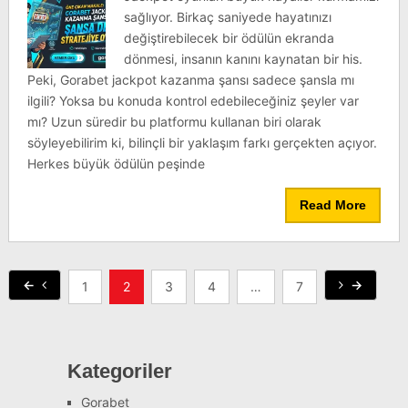
sağlıyor. Birkaç saniyede hayatınızı
değiştirebilecek bir ödülün ekranda
dönmesi, insanın kanını kaynatan bir his.
Peki, Gorabet jackpot kazanma şansı sadece şansla mı
ilgili? Yoksa bu konuda kontrol edebileceğiniz şeyler var
mı? Uzun süredir bu platformu kullanan biri olarak
söyleyebilirim ki, bilinçli bir yaklaşım farkı gerçekten açıyor.
Herkes büyük ödülün peşinde
Read More
Yazı
1
2
3
4
…
7
sayfalaması
Kategoriler
Gorabet