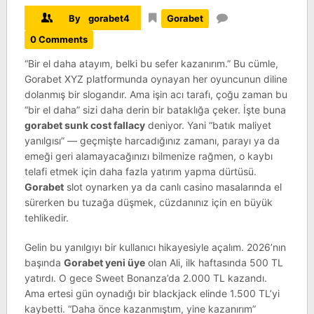
By
gorabet4
Gorabet
0 Comments
“Bir el daha atayım, belki bu sefer kazanırım.” Bu cümle,
Gorabet XYZ platformunda oynayan her oyuncunun diline
dolanmış bir slogandır. Ama işin acı tarafı, çoğu zaman bu
“bir el daha” sizi daha derin bir bataklığa çeker. İşte buna
gorabet sunk cost fallacy
deniyor. Yani “batık maliyet
yanılgısı” — geçmişte harcadığınız zamanı, parayı ya da
emeği geri alamayacağınızı bilmenize rağmen, o kaybı
telafi etmek için daha fazla yatırım yapma dürtüsü.
Gorabet
slot oynarken ya da canlı casino masalarında el
sürerken bu tuzağa düşmek, cüzdanınız için en büyük
tehlikedir.
Gelin bu yanılgıyı bir kullanıcı hikayesiyle açalım. 2026’nın
başında
Gorabet yeni üye
olan Ali, ilk haftasında 500 TL
yatırdı. O gece Sweet Bonanza’da 2.000 TL kazandı.
Ama ertesi gün oynadığı bir blackjack elinde 1.500 TL’yi
kaybetti. “Daha önce kazanmıştım, yine kazanırım”