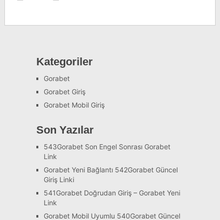
Kategoriler
Gorabet
Gorabet Giriş
Gorabet Mobil Giriş
Son Yazılar
543Gorabet Son Engel Sonrası Gorabet
Link
Gorabet Yeni Bağlantı 542Gorabet Güncel
Giriş Linki
541Gorabet Doğrudan Giriş – Gorabet Yeni
Link
Gorabet Mobil Uyumlu 540Gorabet Güncel