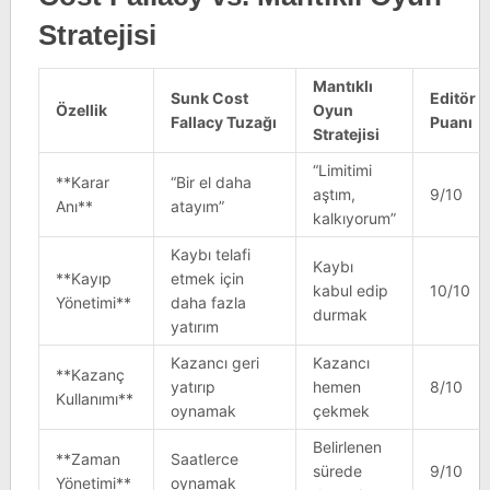
Stratejisi
Mantıklı
Sunk Cost
Editör
Özellik
Oyun
Fallacy Tuzağı
Puanı
Stratejisi
“Limitimi
**Karar
“Bir el daha
aştım,
9/10
Anı**
atayım”
kalkıyorum”
Kaybı telafi
Kaybı
**Kayıp
etmek için
kabul edip
10/10
Yönetimi**
daha fazla
durmak
yatırım
Kazancı geri
Kazancı
**Kazanç
yatırıp
hemen
8/10
Kullanımı**
oynamak
çekmek
Belirlenen
**Zaman
Saatlerce
sürede
9/10
Yönetimi**
oynamak