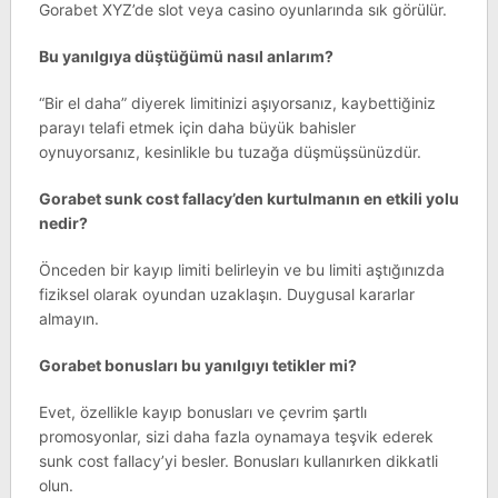
Gorabet XYZ’de slot veya casino oyunlarında sık görülür.
Bu yanılgıya düştüğümü nasıl anlarım?
“Bir el daha” diyerek limitinizi aşıyorsanız, kaybettiğiniz
parayı telafi etmek için daha büyük bahisler
oynuyorsanız, kesinlikle bu tuzağa düşmüşsünüzdür.
Gorabet sunk cost fallacy’den kurtulmanın en etkili yolu
nedir?
Önceden bir kayıp limiti belirleyin ve bu limiti aştığınızda
fiziksel olarak oyundan uzaklaşın. Duygusal kararlar
almayın.
Gorabet bonusları bu yanılgıyı tetikler mi?
Evet, özellikle kayıp bonusları ve çevrim şartlı
promosyonlar, sizi daha fazla oynamaya teşvik ederek
sunk cost fallacy’yi besler. Bonusları kullanırken dikkatli
olun.