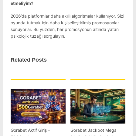
etmeliyim?
2026’da platformlar daha akıllı algoritmalar kullanıyor. Sizi
oyunda tutmak için daha kişiselleştirilmiş promosyonlar
sunuyorlar. Bu yüzden, her promosyonun altında yatan
psikolojik tuzağı sorgulayın.
Related Posts
Gorabet Aktif Giriş –
Gorabet Jackpot Mega