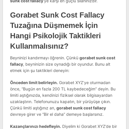
sunk cost fallacy
’ye karşı en güçlü silahınızdır.
Gorabet Sunk Cost Fallacy
Tuzağına Düşmemek İçin
Hangi Psikolojik Taktikleri
Kullanmalısınız?
Beyninizi kandırmayı öğrenin. Çünkü
gorabet sunk cost
fallacy
, beyninizin size oynadığı bir oyundur. Bunu alt
etmek için şu taktikleri deneyin:
Önceden limit belirleyin.
Gorabet XYZ’ye oturmadan
önce, “Bugün en fazla 200 TL kaybedeceğim” deyin. Bu
limiti aştığınızda, kendinizi fiziksel olarak bilgisayardan
uzaklaştırın. Telefonunuzu kapatın, bir yürüyüşe çıkın.
Çünkü limiti aştığınız an,
gorabet sunk cost fallacy
devreye girer ve “Bir el daha” demeye başlarsınız.
Kazançlarınızı hedefleyin.
Diyelim ki Gorabet XYZ’de bir