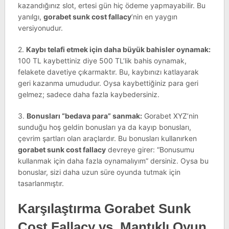
kazandığınız slot, ertesi gün hiç ödeme yapmayabilir. Bu
yanılgı,
gorabet sunk cost fallacy
’nin en yaygın
versiyonudur.
2.
Kaybı telafi etmek için daha büyük bahisler oynamak:
100 TL kaybettiniz diye 500 TL’lik bahis oynamak,
felakete davetiye çıkarmaktır. Bu, kaybınızı katlayarak
geri kazanma umududur. Oysa kaybettiğiniz para geri
gelmez; sadece daha fazla kaybedersiniz.
3.
Bonusları “bedava para” sanmak:
Gorabet XYZ’nin
sunduğu hoş geldin bonusları ya da kayıp bonusları,
çevrim şartları olan araçlardır. Bu bonusları kullanırken
gorabet sunk cost fallacy
devreye girer: “Bonusumu
kullanmak için daha fazla oynamalıyım” dersiniz. Oysa bu
bonuslar, sizi daha uzun süre oyunda tutmak için
tasarlanmıştır.
Karşılaştırma Gorabet Sunk
Cost Fallacy vs. Mantıklı Oyun