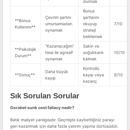
durmak
Bonus
Çevrim şartını
şartlarını
**Bonus
umursamadan
okuyup
7/10
Kullanımı**
oynamak
strateji
belirlemek
“Kazanacağım”
Sakin ve
**Psikolojik
hissi ile agresif
soğukkanlı
10/10
Durum**
oynamak
kalmak
Kontrollü
Daha büyük
**Sonuç**
kayıp veya
9/10
kayıp
kazanç
Sık Sorulan Sorular
Gorabet sunk cost fallacy nedir?
Batık maliyet yanılgısıdır. Geçmişte kaybettiğiniz parayı
geri kazanmak için daha fazla yatırım yapma dürtüsüdür.