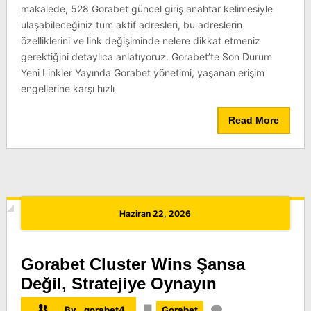
makalede, 528 Gorabet güncel giriş anahtar kelimesiyle
ulaşabileceğiniz tüm aktif adresleri, bu adreslerin
özelliklerini ve link değişiminde nelere dikkat etmeniz
gerektiğini detaylıca anlatıyoruz. Gorabet’te Son Durum
Yeni Linkler Yayında Gorabet yönetimi, yaşanan erişim
engellerine karşı hızlı
Read More
Haziran 22, 2026
Gorabet Cluster Wins Şansa
Değil, Stratejiye Oynayın
By
gorabet4
Gorabet