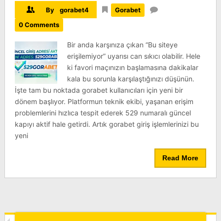
By
gorabet4
Gorabet
0 Comments
Bir anda karşınıza çıkan “Bu siteye
erişilemiyor” uyarısı can sıkıcı olabilir. Hele
ki favori maçınızın başlamasına dakikalar
kala bu sorunla karşılaştığınızı düşünün.
İşte tam bu noktada gorabet kullanıcıları için yeni bir
dönem başlıyor. Platformun teknik ekibi, yaşanan erişim
problemlerini hızlıca tespit ederek 529 numaralı güncel
kapıyı aktif hale getirdi. Artık gorabet giriş işlemlerinizi bu
yeni
Read More