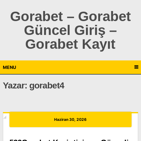
Skip
to
Gorabet – Gorabet
content
Güncel Giriş –
Gorabet Kayıt
MENU
Yazar:
gorabet4
Haziran 30, 2026