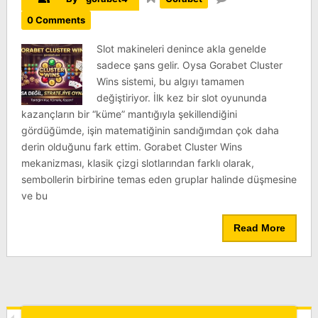
0 Comments
Slot makineleri denince akla genelde
sadece şans gelir. Oysa Gorabet Cluster
Wins sistemi, bu algıyı tamamen
değiştiriyor. İlk kez bir slot oyununda
kazançların bir “küme” mantığıyla şekillendiğini
gördüğümde, işin matematiğinin sandığımdan çok daha
derin olduğunu fark ettim. Gorabet Cluster Wins
mekanizması, klasik çizgi slotlarından farklı olarak,
sembollerin birbirine temas eden gruplar halinde düşmesine
ve bu
Read More