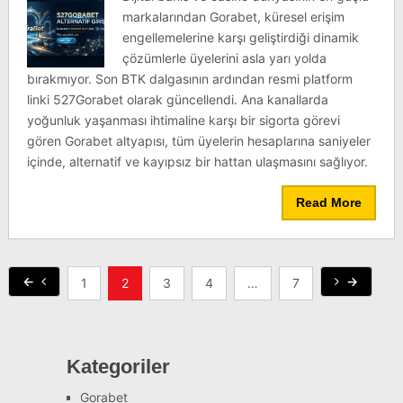
markalarından Gorabet, küresel erişim
engellemelerine karşı geliştirdiği dinamik
çözümlerle üyelerini asla yarı yolda
bırakmıyor. Son BTK dalgasının ardından resmi platform
linki 527Gorabet olarak güncellendi. Ana kanallarda
yoğunluk yaşanması ihtimaline karşı bir sigorta görevi
gören Gorabet altyapısı, tüm üyelerin hesaplarına saniyeler
içinde, alternatif ve kayıpsız bir hattan ulaşmasını sağlıyor.
Read More
Yazı
1
2
3
4
…
7
sayfalaması
Kategoriler
Gorabet