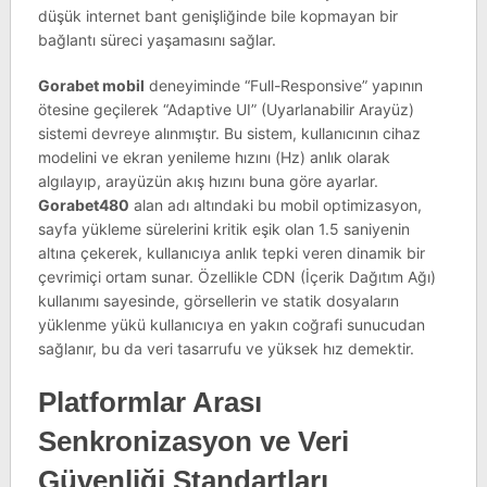
düşük internet bant genişliğinde bile kopmayan bir
bağlantı süreci yaşamasını sağlar.
Gorabet mobil
deneyiminde “Full-Responsive” yapının
ötesine geçilerek “Adaptive UI” (Uyarlanabilir Arayüz)
sistemi devreye alınmıştır. Bu sistem, kullanıcının cihaz
modelini ve ekran yenileme hızını (Hz) anlık olarak
algılayıp, arayüzün akış hızını buna göre ayarlar.
Gorabet480
alan adı altındaki bu mobil optimizasyon,
sayfa yükleme sürelerini kritik eşik olan 1.5 saniyenin
altına çekerek, kullanıcıya anlık tepki veren dinamik bir
çevrimiçi ortam sunar. Özellikle CDN (İçerik Dağıtım Ağı)
kullanımı sayesinde, görsellerin ve statik dosyaların
yüklenme yükü kullanıcıya en yakın coğrafi sunucudan
sağlanır, bu da veri tasarrufu ve yüksek hız demektir.
Platformlar Arası
Senkronizasyon ve Veri
Güvenliği Standartları