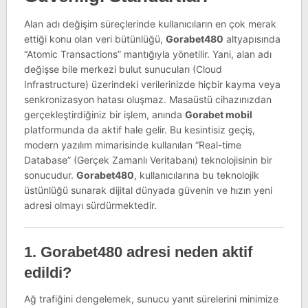
Alan adı değişim süreçlerinde kullanıcıların en çok merak
ettiği konu olan veri bütünlüğü,
Gorabet480
altyapısında
“Atomic Transactions” mantığıyla yönetilir. Yani, alan adı
değişse bile merkezi bulut sunucuları (Cloud
Infrastructure) üzerindeki verilerinizde hiçbir kayma veya
senkronizasyon hatası oluşmaz. Masaüstü cihazınızdan
gerçekleştirdiğiniz bir işlem, anında
Gorabet mobil
platformunda da aktif hale gelir. Bu kesintisiz geçiş,
modern yazılım mimarisinde kullanılan “Real-time
Database” (Gerçek Zamanlı Veritabanı) teknolojisinin bir
sonucudur.
Gorabet480
, kullanıcılarına bu teknolojik
üstünlüğü sunarak dijital dünyada güvenin ve hızın yeni
adresi olmayı sürdürmektedir.
1. Gorabet480 adresi neden aktif
edildi?
Ağ trafiğini dengelemek, sunucu yanıt sürelerini minimize