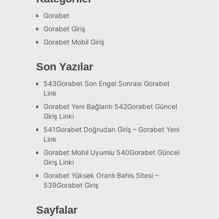
Gorabet
Gorabet Giriş
Gorabet Mobil Giriş
Son Yazılar
543Gorabet Son Engel Sonrası Gorabet
Link
Gorabet Yeni Bağlantı 542Gorabet Güncel
Giriş Linki
541Gorabet Doğrudan Giriş – Gorabet Yeni
Link
Gorabet Mobil Uyumlu 540Gorabet Güncel
Giriş Linki
Gorabet Yüksek Oranlı Bahis Sitesi –
539Gorabet Giriş
Sayfalar