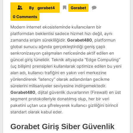
By
gorabet4
Gorabet
0 Comments
Modern internet ekosisteminde kullanıcıların bir
platformdan beklentisi sadece hizmet hızı değil, aynı
zamanda erişim sürekliliğidir.
Gorabet480
, platformun
global sunucu ağında gerçekleştirdiği geniş çaplı
senkronizasyon çalışmaları neticesinde aktif edilen en
güncel giriş tünelidir. Teknik altyapıda “Edge Computing”
(uç bilişim) prensipleri kullanılarak optimize edilen bu yeni
alan adı, kullanıcı trafiğini en yakın veri merkezine
yönlendirerek “latency” olarak adlandırılan gecikme
sürelerini milisaniyeler seviyesine indirgemektedir.
Gorabet480
, dijital güvenlik duvarlarının (Firewall) en üst
segment protokolleriyle donatılmış olup, her bir veri
paketini uçtan uca şifreleyerek kullanıcı gizliliğini birincil
standart olarak kabul eder.
Gorabet Giriş Siber Güvenlik