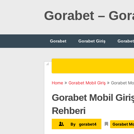
Skip
to
Gorabet – Gor
content
Gorabet
Gorabet Giriş
Gorabet
Home
Gorabet Mobil Giriş
Gorabet Mob
Gorabet Mobil Giri
Rehberi
By
gorabet4
Gorabet Mob