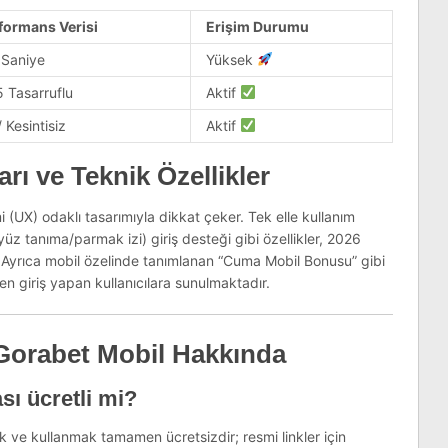
formans Verisi
Erişim Durumu
 Saniye
Yüksek
 Tasarruflu
Aktif
 Kesintisiz
Aktif
rı ve Teknik Özellikler
mi (UX) odaklı tasarımıyla dikkat çeker. Tek elle kullanım
yüz tanıma/parmak izi) giriş desteği gibi özellikler, 2026
. Ayrıca mobil özelinde tanımlanan “Cuma Mobil Bonusu” gibi
en giriş yapan kullanıcılara sunulmaktadır.
 Gorabet Mobil Hakkında
ı ücretli mi?
 ve kullanmak tamamen ücretsizdir; resmi linkler için