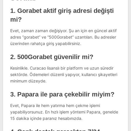
1. Gorabet aktif giriş adresi değişti
mi?
Evet, zaman zaman değişiyor. Şu an için en güncel aktif
adres “gorabet” ve “500Gorabet” uzantıları. Bu adresler
üzerinden rahatça giriş yapabilirsiniz.
2. 500Gorabet güvenilir mi?
Kesinlikle. Curacao lisanslı bir platform ve uzun süredir
sektörde. Ödemeleri düzenli yapıyor, kullanıcı şikayetleri
minimum düzeyde.
3. Papara ile para çekebilir miyim?
Evet, Papara ile hem yatırma hem çekme işlemi
yapabiliyorsunuz. En hızlı işlem yöntemi Papara, genelde
15 dakika içinde paranız hesabınızda.