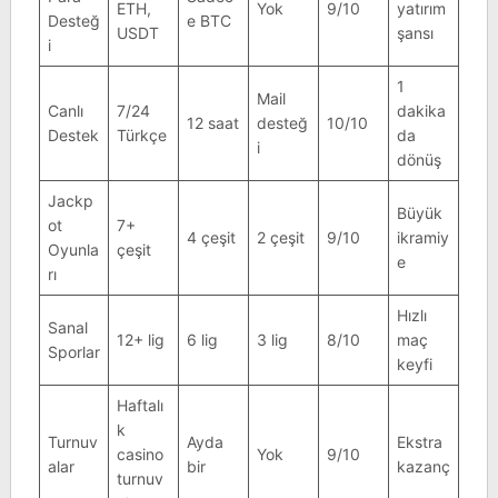
ETH,
Yok
9/10
yatırım
Desteğ
e BTC
USDT
şansı
i
1
Mail
Canlı
7/24
dakika
12 saat
desteğ
10/10
Destek
Türkçe
da
i
dönüş
Jackp
Büyük
ot
7+
4 çeşit
2 çeşit
9/10
ikramiy
Oyunla
çeşit
e
rı
Hızlı
Sanal
12+ lig
6 lig
3 lig
8/10
maç
Sporlar
keyfi
Haftalı
k
Turnuv
Ayda
Ekstra
casino
Yok
9/10
alar
bir
kazanç
turnuv