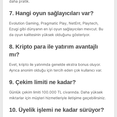
daha pratik.
7. Hangi oyun sağlayıcıları var?
Evolution Gaming, Pragmatic Play, NetEnt, Playtech,
Ezugi gibi dünyanın en iyi oyun sağlayıcıları mevcut. Bu
da oyun kalitesinin yüksek olduğunu gösteriyor.
8. Kripto para ile yatırım avantajlı
mı?
Evet, kripto ile yatırımda genelde ekstra bonus oluyor.
Ayrıca anonim olduğu için tercih eden çok kullanıcı var.
9. Çekim limiti ne kadar?
Günlük çekim limiti 100.000 TL civarında. Daha yüksek
miktarlar için müşteri hizmetleriyle iletişime geçebilirsiniz.
10. Üyelik işlemi ne kadar sürüyor?