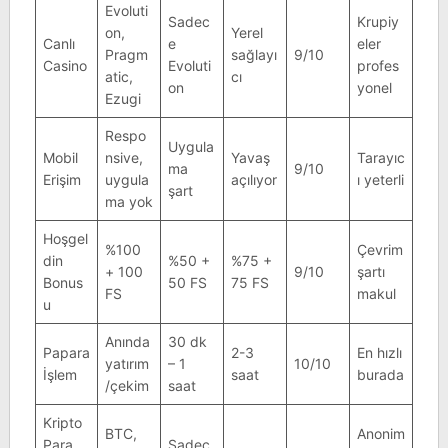
Evoluti
Sadec
Krupiy
on,
Yerel
Canlı
e
eler
Pragm
sağlayı
9/10
Casino
Evoluti
profes
atic,
cı
on
yonel
Ezugi
Respo
Uygula
Mobil
nsive,
Yavaş
Tarayıc
ma
9/10
Erişim
uygula
açılıyor
ı yeterli
şart
ma yok
Hoşgel
%100
Çevrim
din
%50 +
%75 +
+ 100
9/10
şartı
Bonus
50 FS
75 FS
FS
makul
u
Anında
30 dk
Papara
2-3
En hızlı
yatırım
– 1
10/10
İşlem
saat
burada
/çekim
saat
Kripto
BTC,
Anonim
Para
Sadec