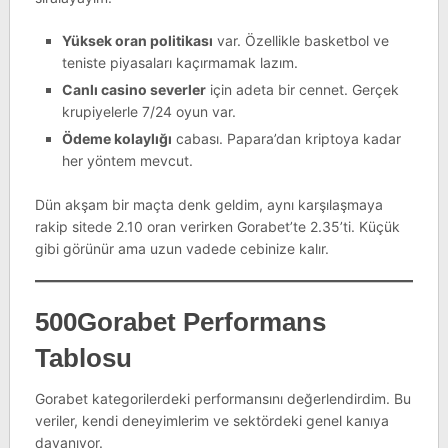
Yüksek oran politikası
var. Özellikle basketbol ve
teniste piyasaları kaçırmamak lazım.
Canlı casino severler
için adeta bir cennet. Gerçek
krupiyelerle 7/24 oyun var.
Ödeme kolaylığı
cabası. Papara’dan kriptoya kadar
her yöntem mevcut.
Dün akşam bir maçta denk geldim, aynı karşılaşmaya
rakip sitede 2.10 oran verirken Gorabet’te 2.35’ti. Küçük
gibi görünür ama uzun vadede cebinize kalır.
500Gorabet Performans
Tablosu
Gorabet kategorilerdeki performansını değerlendirdim. Bu
veriler, kendi deneyimlerim ve sektördeki genel kanıya
dayanıyor.