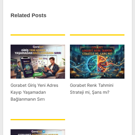
Related Posts
Gorabet Giriş Yeni Adres
Gorabet Renk Tahmini
Kayıp Yaşamadan
Strateji mi, Şans mı?
Bağlanmanın Sırrı