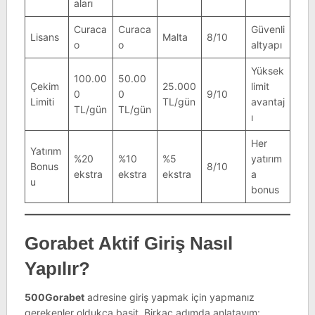
aları
Curaca
Curaca
Güvenli
Lisans
Malta
8/10
o
o
altyapı
Yüksek
100.00
50.00
Çekim
25.000
limit
0
0
9/10
Limiti
TL/gün
avantaj
TL/gün
TL/gün
ı
Her
Yatırım
%20
%10
%5
yatırım
Bonus
8/10
ekstra
ekstra
ekstra
a
u
bonus
Gorabet Aktif Giriş Nasıl
Yapılır?
500Gorabet
adresine giriş yapmak için yapmanız
gerekenler oldukça basit. Birkaç adımda anlatayım: