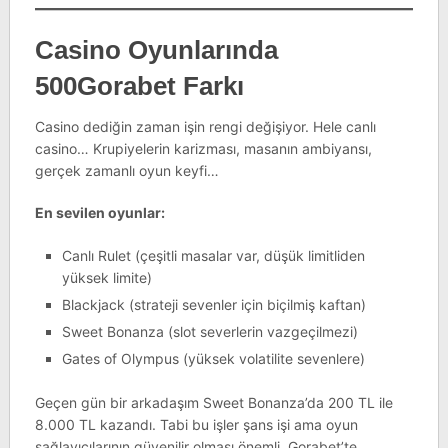
Casino Oyunlarında
500Gorabet Farkı
Casino dediğin zaman işin rengi değişiyor. Hele canlı
casino… Krupiyelerin karizması, masanın ambiyansı,
gerçek zamanlı oyun keyfi…
En sevilen oyunlar:
Canlı Rulet (çeşitli masalar var, düşük limitliden
yüksek limite)
Blackjack (strateji sevenler için biçilmiş kaftan)
Sweet Bonanza (slot severlerin vazgeçilmezi)
Gates of Olympus (yüksek volatilite sevenlere)
Geçen gün bir arkadaşım Sweet Bonanza’da 200 TL ile
8.000 TL kazandı. Tabi bu işler şans işi ama oyun
sağlayıcılarının güvenilir olması önemli. Gorabet’te