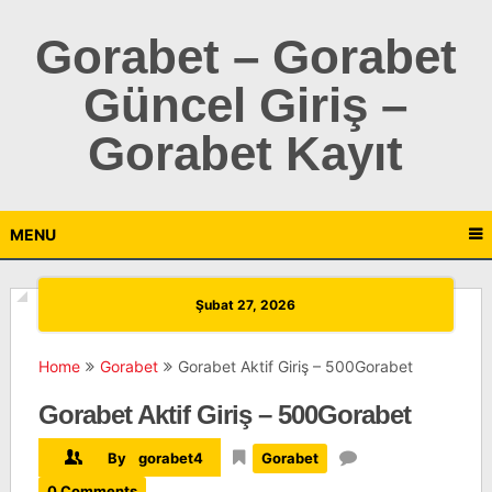
Skip
to
Gorabet – Gorabet
content
Güncel Giriş –
Gorabet Kayıt
MENU
Şubat 27, 2026
Home
Gorabet
Gorabet Aktif Giriş – 500Gorabet
Gorabet Aktif Giriş – 500Gorabet
By
gorabet4
Gorabet
0 Comments