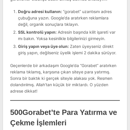
Doğru adresi kullanın:
“gorabet” uzantısını adres
çubuğuna yazın. Google’da aratırken reklamlara
değil, organik sonuçlara tıklayın.
SSL kontrolü yapın:
Adresin başında kilit işareti var
mı bakın. Yoksa kesinlikle bilgilerinizi girmeyin.
Giriş yapın veya üye olun:
Zaten üyeyseniz direkt
giriş yapın, değilseniz üyelik işlemi 2 dakika sürüyor.
Geçenlerde bir arkadaşım Google’da “Gorabet” aratırken
reklama tıklamış, karşısına çıkan siteye para yatırmış.
Sonra bir baktık ki gerçek siteyle alakası yok. Resmen
dolandırılmış. Allah’tan küçük bir miktardı. O yüzden
adrese dikkat!
500Gorabet’te Para Yatırma ve
Çekme İşlemleri